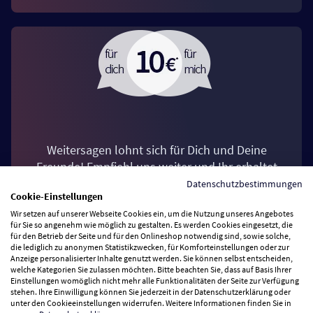
Weitersagen lohnt sich für Dich und Deine
Freunde! Empfiehl uns weiter und Ihr erhaltet
jeweils einen Einkaufsgutschein über 10 €*.
Datenschutzbestimmungen
Cookie-Einstellungen
Wir setzen auf unserer Webseite Cookies ein, um die Nutzung unseres Angebotes
Jetzt Freunde werben
für Sie so angenehm wie möglich zu gestalten. Es werden Cookies eingesetzt, die
für den Betrieb der Seite und für den Onlineshop notwendig sind, sowie solche,
die lediglich zu anonymen Statistikzwecken, für Komforteinstellungen oder zur
Anzeige personalisierter Inhalte genutzt werden. Sie können selbst entscheiden,
welche Kategorien Sie zulassen möchten. Bitte beachten Sie, dass auf Basis Ihrer
Einstellungen womöglich nicht mehr alle Funktionalitäten der Seite zur Verfügung
Mit der 123 App noch
stehen. Ihre Einwilligung können Sie jederzeit in der Datenschutzerklärung oder
unter den Cookieeinstellungen widerrufen. Weitere Informationen finden Sie in
näher dran!