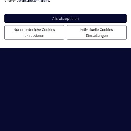
unserer
Datenschutzerklärung
.
Alle akzeptieren
Nur erforderliche Cookies
Individuelle Cookies-
akzeptieren
Einstellungen
Dabei sein ist alles: Werde Teil
der 123.live Community.
Jetzt Fan werden
Vertrag widerrufen
Zahlungsarten