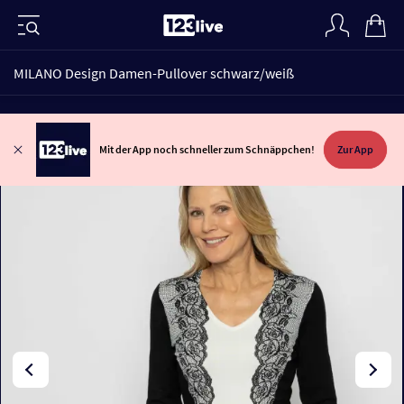
MILANO Design Damen-Pullover schwarz/weiß
Mit der App noch schneller zum Schnäppchen!
Zur App