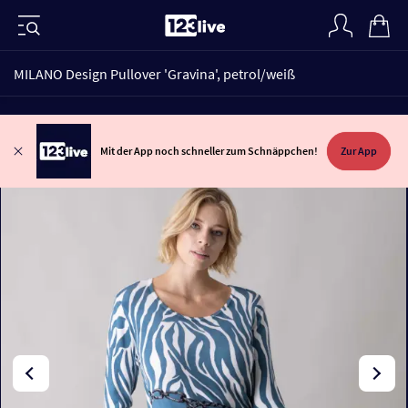
MILANO Design Pullover 'Gravina', petrol/weiß
Mit der App noch schneller zum Schnäppchen!
Zur App