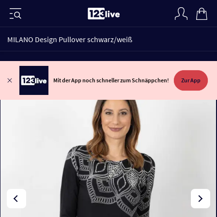
MILANO Design Pullover schwarz/weiß
Mit der App noch schneller zum Schnäppchen!
Zur App