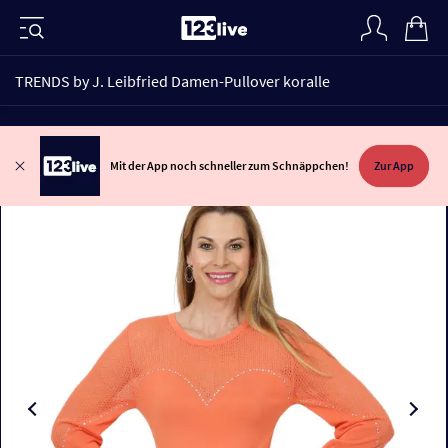
TRENDS by J. Leibfried Damen-Pullover koralle
Mit der App noch schneller zum Schnäppchen!
Zur App