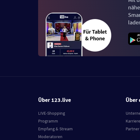
näher
Smar
lade
Über 123.live
Über 
LIVE-Shopping
Untern
Programm
Karrier
Empfang & Stream
Partner
Moderatoren