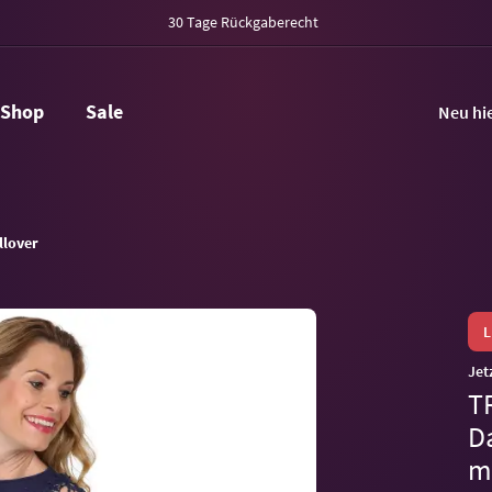
30 Tage Rückgaberecht
Shop
Sale
Neu hi
llover
Jet
T
D
m