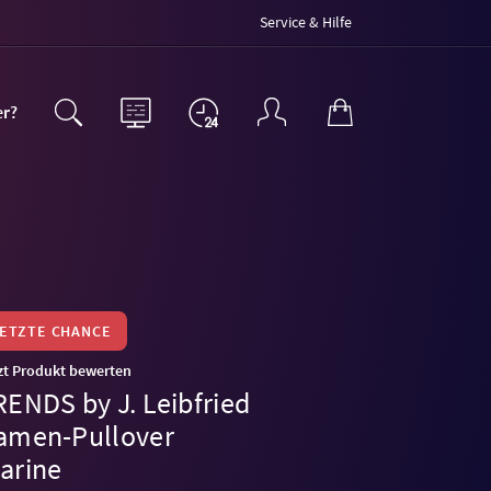
Service & Hilfe
er?
LETZTE CHANCE
zt Produkt bewerten
RENDS by J. Leibfried
amen-Pullover
arine