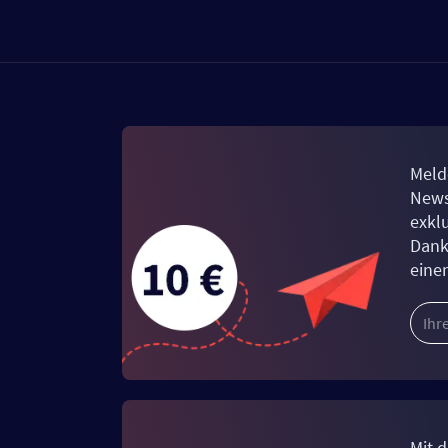
Meld
News
exkl
Dank
eine
Mit d