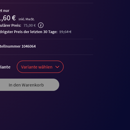
zt nur
,60 €
inkl. MwSt.
ulärer Preis:
75,00 €
edrigster Preis der letzten 30 Tage:
19,64 €
tellnummer 1046064
iante
Variante wählen
In den Warenkorb