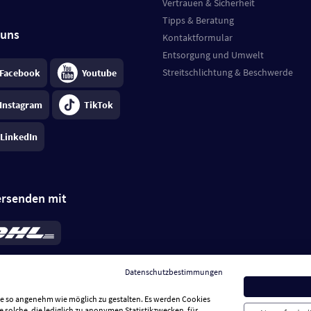
Vertrauen & Sicherheit
Tipps & Beratung
 uns
Kontaktformular
Entsorgung und Umwelt
Streitschlichtung & Beschwerde
Facebook
Youtube
Instagram
TikTok
LinkedIn
ersenden mit
rd 6,95 €
; bei Kühlware zzgl. 0,99 €
llung, insgesamt 7,94 €. Lieferzeit
3-
Datenschutzbestimmungen
.
Preise inkl. MwSt.
Sie so angenehm wie möglich zu gestalten. Es werden Cookies
e solche, die lediglich zu anonymen Statistikzwecken, für