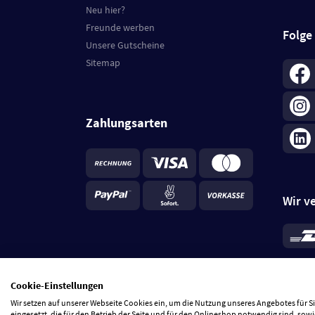
Neu hier?
Freunde werben
Folge
Unsere Gutscheine
Sitemap
Zahlungsarten
Wir v
*
Standa
je Beste
Cookie-Einstellungen
5 Tage
Wir setzen auf unserer Webseite Cookies ein, um die Nutzung unseres Angebotes für 
eingesetzt, die für den Betrieb der Seite und für den Onlineshop notwendig sind, sowi