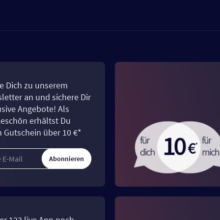
e Dich zu unserem
letter an und sichere Dir
usive Angebote! Als
eschön erhältst Du
n Gutschein über 10 €*
Abonnieren
er 123.live App noch