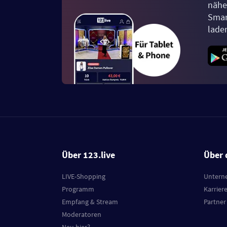
näher
Smar
lade
Über 123.live
Über 
LIVE-Shopping
Untern
Programm
Karrier
Empfang & Stream
Partner
Moderatoren