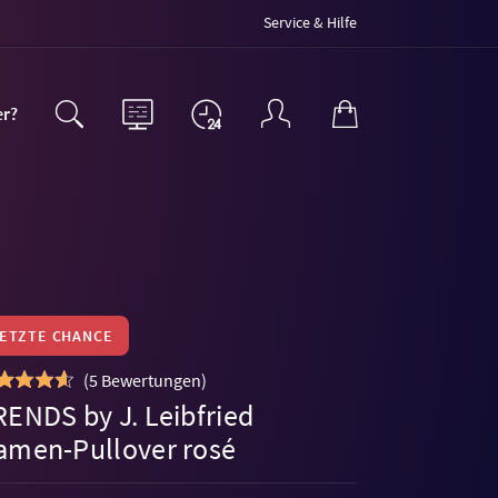
Service & Hilfe
er?
LETZTE CHANCE
(
5 Bewertungen
)
RENDS by J. Leibfried
amen-Pullover rosé