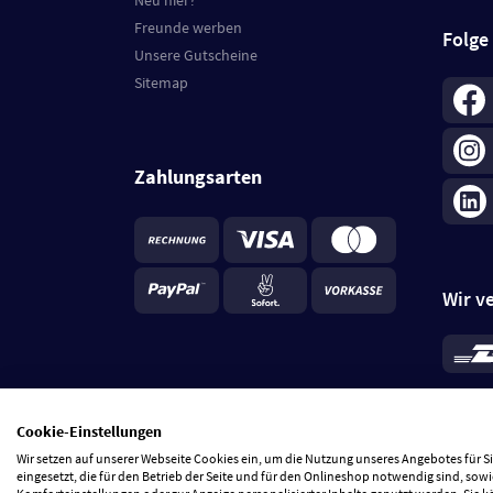
Neu hier?
Freunde werben
Folge
Unsere Gutscheine
Sitemap
Zahlungsarten
Wir v
*
Standa
je Beste
Cookie-Einstellungen
5 Tage
Wir setzen auf unserer Webseite Cookies ein, um die Nutzung unseres Angebotes für 
eingesetzt, die für den Betrieb der Seite und für den Onlineshop notwendig sind, sowi