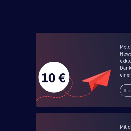
Meld
News
exkl
Dank
eine
Mit d