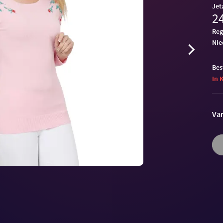
Jet
24
Reg
ni
Bes
In 
Var