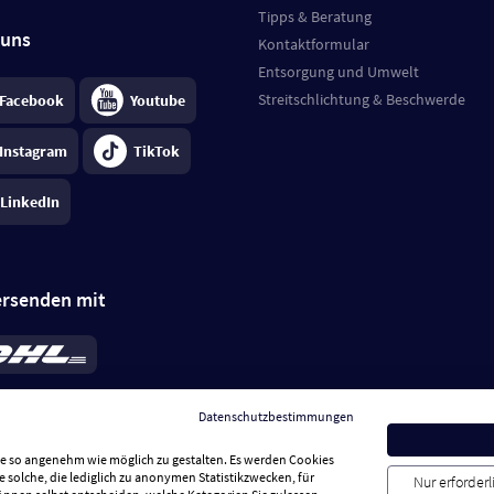
Tipps & Beratung
 uns
Kontaktformular
Entsorgung und Umwelt
Streitschlichtung & Beschwerde
Facebook
Youtube
Instagram
TikTok
LinkedIn
ersenden mit
rd 6,95 €
; bei Kühlware zzgl. 0,99 €
llung, insgesamt 7,94 €. Lieferzeit
3-
Datenschutzbestimmungen
.
Preise inkl. MwSt.
Sie so angenehm wie möglich zu gestalten. Es werden Cookies
e solche, die lediglich zu anonymen Statistikzwecken, für
Nur erforder