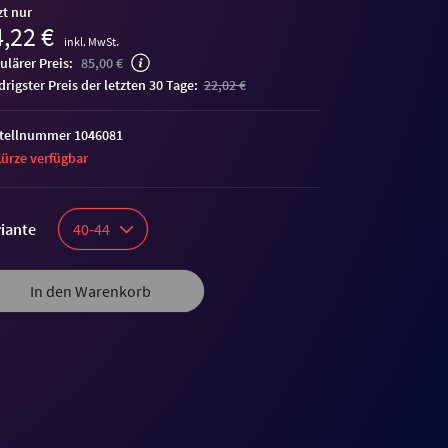
zt nur
,22 €
inkl. MwSt.
ulärer Preis:
85,00 €
edrigster Preis der letzten 30 Tage:
22,02 €
tellnummer 1046081
Kürze verfügbar
iante
40-44
In den Warenkorb