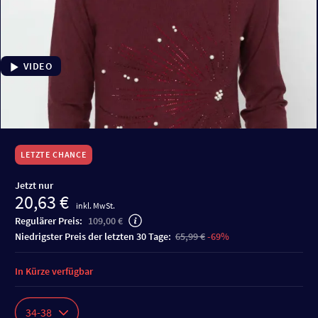
VIDEO
LETZTE CHANCE
Jetzt nur
20,63 €
inkl. MwSt.
Regulärer Preis:
109,00 €
niedrigster Preis der letzten 30 Tage:
65,99 €
-69%
In Kürze verfügbar
34-38