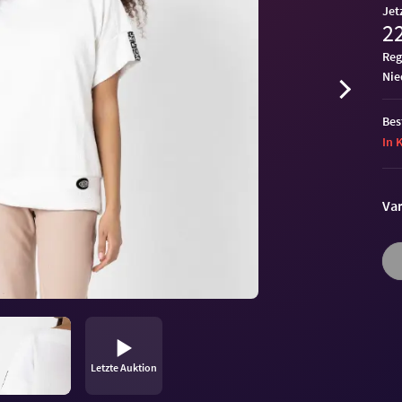
Jet
22
Reg
ni
Bes
In 
Var
Letzte Auktion