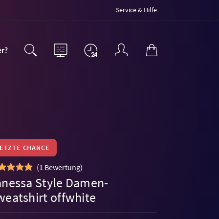
Service & Hilfe
er?
LETZTE CHANCE
(
1 Bewertung
)
anessa Style Damen-
weatshirt offwhite