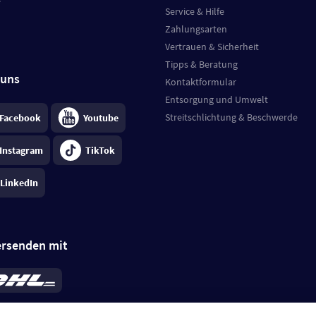
e
Service & Hilfe
Zahlungsarten
Vertrauen & Sicherheit
Tipps & Beratung
 uns
Kontaktformular
Entsorgung und Umwelt
Streitschlichtung & Beschwerde
Facebook
Youtube
Instagram
TikTok
LinkedIn
ersenden mit
rd 6,95 €
; bei Kühlware zzgl. 0,99 €