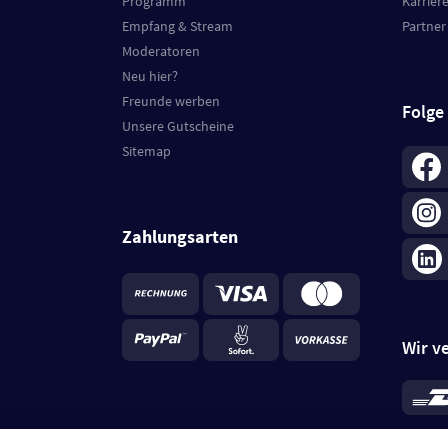
Programm
Karrier
Empfang & Stream
Partner
Moderatoren
Neu hier?
Freunde werben
Folge
Unsere Gutscheine
Sitemap
Zahlungsarten
Wir v
*
Standa