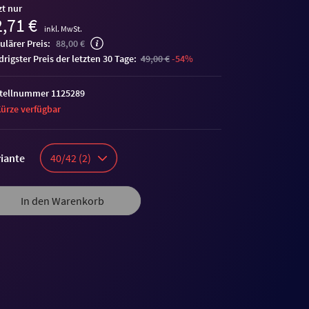
zt nur
,71 €
inkl. MwSt.
ulärer Preis:
88,00 €
edrigster Preis der letzten 30 Tage:
49,00 €
-54%
tellnummer 1125289
Kürze verfügbar
iante
40/42 (2)
In den Warenkorb