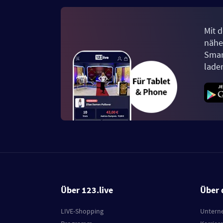
Mit d
näher
Smar
lade
Über 123.live
Über 
LIVE-Shopping
Untern