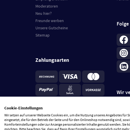
Moderatoren
Neu hier?
Freunde werben
Folge
Unsere Gutscheine
Sitemap
Zahlungsarten
Wir v
Cookie-Einstellungen
Wir setzen auf unserer Webseite Cookies ein, um die Nutzung unseres Angebotes für 
*
Standa
eingesetzt, die für den Betrieb der Seite und für den Onlineshop notwendig sind, sowi
je Beste
Komforteinstellungen oder zur Anzeige personalisierter Inhalte genutzt werden. Sie 
5 Tage
möchten. Bitte beachten Sie, dass auf Basis Ihrer Einstellungen womöglich nicht mehr 