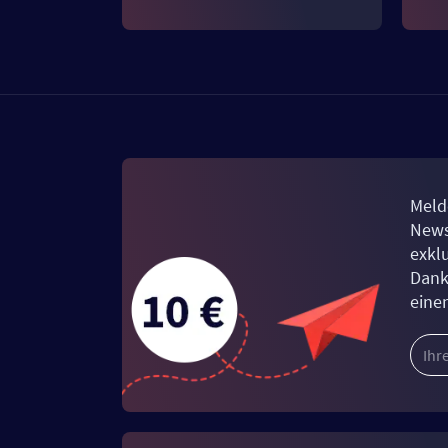
Meld
News
exkl
Dank
eine