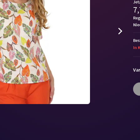
Jet
7,
Reg
ni
Bes
In 
Var