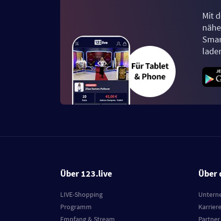
Mit d
näher
Smar
lade
Über 123.live
Über 
LIVE-Shopping
Untern
Programm
Karrier
Empfang & Stream
Partner