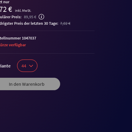
zt nur
72 €
inkl. MwSt.
ulärer Preis:
89,95 €
edrigster Preis der letzten 30 Tage:
7,02 €
tellnummer 1047037
Kürze verfügbar
iante
44
In den Warenkorb