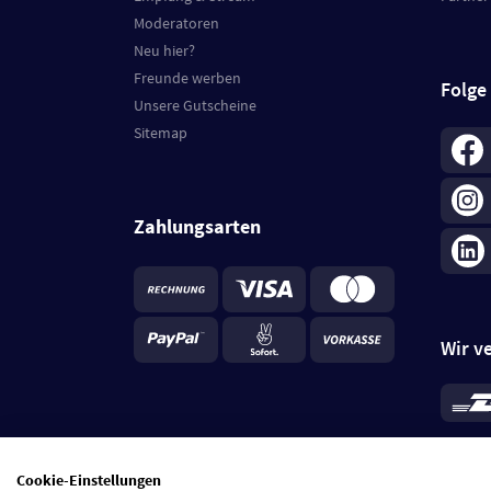
Moderatoren
Neu hier?
Freunde werben
Folge
Unsere Gutscheine
Sitemap
Zahlungsarten
Wir v
*
Standa
je Beste
Cookie-Einstellungen
5 Tage