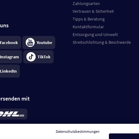
Zahlungsarten
Vertrauen & Sicherheit
Tipps & Beratung
 uns
Kontaktformular
Entsorgung und Umwelt
Streitschlichtung & Beschwerde
Facebook
Youtube
Instagram
TikTok
LinkedIn
ersenden mit
rd 6,95 €
; bei Kühlware zzgl. 0,99 €
llung, insgesamt 7,94 €. Lieferzeit
3-
Datenschutzbestimmungen
.
Preise inkl. MwSt.