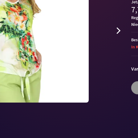
Jet
7,
Reg
ni
Bes
In 
Var