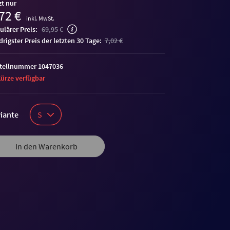
zt nur
72 €
inkl. MwSt.
ulärer Preis:
69,95 €
edrigster Preis der letzten 30 Tage:
7,02 €
tellnummer 1047036
Kürze verfügbar
iante
S
In den Warenkorb