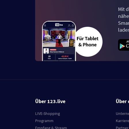
Mit d
näher
Smar
lade
Über 123.live
Über 
LIVE-Shopping
Untern
Programm
Karrier
Empfang & Stream
Partner