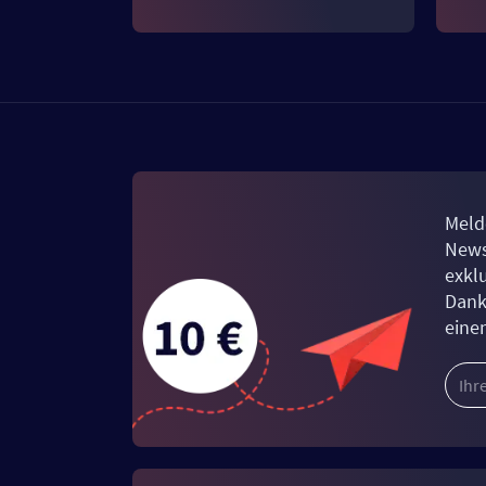
Meld
News
exkl
Dank
eine