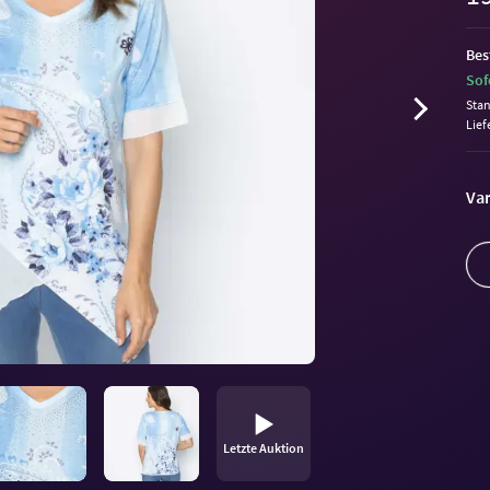
Bes
Sof
Sta
Lief
Var
Letzte Auktion