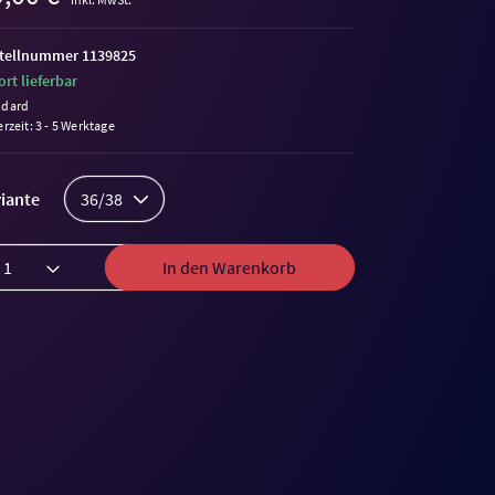
tellnummer 1139825
ort lieferbar
ndard
erzeit: 3 - 5 Werktage
iante
36/38
In den Warenkorb