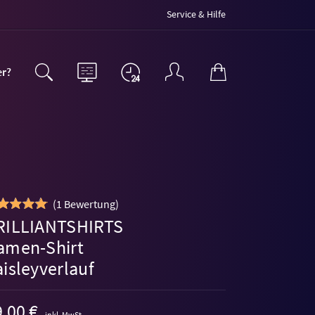
Service & Hilfe
er?
(
1 Bewertung
)
RILLIANTSHIRTS
amen-Shirt
isleyverlauf
,00 €
inkl. MwSt.