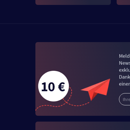
Meld
News
exkl
Dank
eine