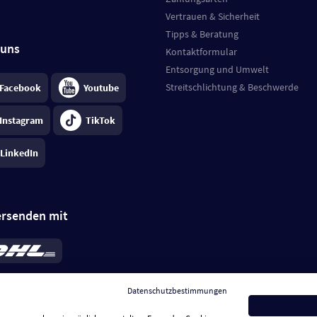
Vertrauen & Sicherheit
Tipps & Beratung
 uns
Kontaktformular
Entsorgung und Umwelt
Streitschlichtung & Beschwerde
Facebook
Youtube
Instagram
TikTok
LinkedIn
ersenden mit
rd 6,95 €
; bei Kühlware zzgl. 0,99 €
llung, insgesamt 7,94 €. Lieferzeit
3-
Datenschutzbestimmungen
.
Preise inkl. MwSt.