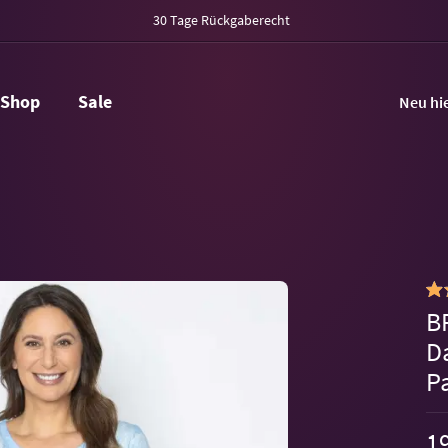
30 Tage Rückgaberecht
Shop
Sale
Neu hi
B
D
Pa
19