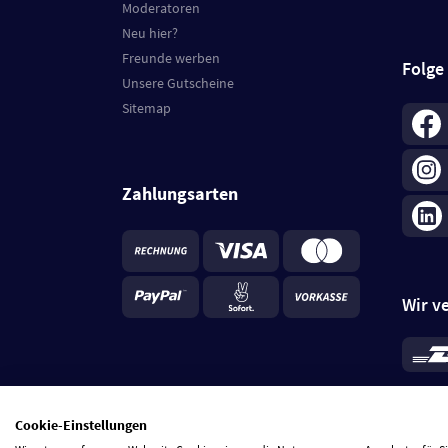
Moderatoren
Neu hier?
Freunde werben
Folge
Unsere Gutscheine
Sitemap
Zahlungsarten
Wir v
*
Standa
je Beste
Cookie-Einstellungen
5 Tage