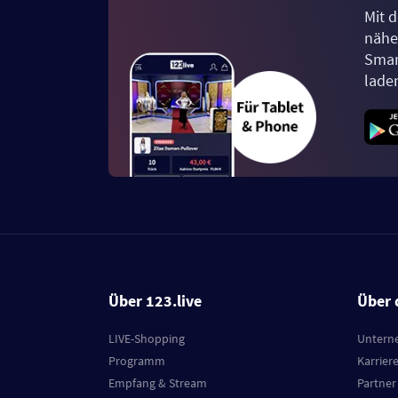
Mit d
näher
Smar
lade
Über 123.live
Über 
LIVE-Shopping
Untern
Programm
Karrier
Empfang & Stream
Partner