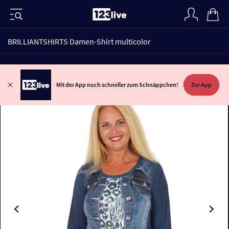
BRILLIANTSHIRTS Damen-Shirt multicolor
Mit der App noch schneller zum Schnäppchen!
Zur App