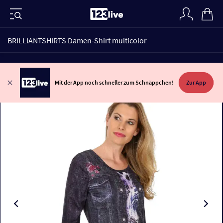
BRILLIANTSHIRTS Damen-Shirt multicolor
Mit der App noch schneller zum Schnäppchen!
Zur App