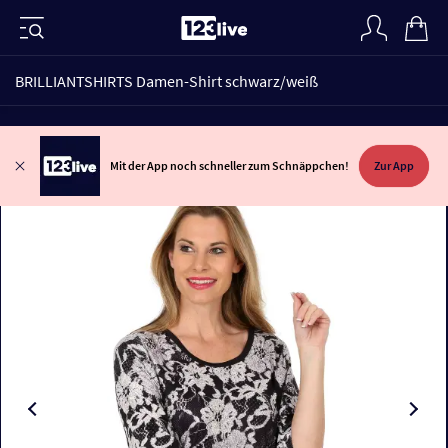
BRILLIANTSHIRTS Damen-Shirt schwarz/weiß
Mit der App noch schneller zum Schnäppchen!
Zur App