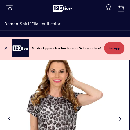
Damen-Shirt 'Ella' multicolor
Mit der App noch schneller zum Schnäppchen!
Zur App