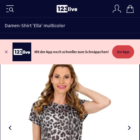
Damen-Shirt 'Ella' multicolor
Mit der App noch schneller zum Schnäppchen!
Zur App