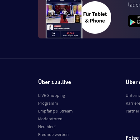
lade
Über 123.live
Über 
LIVE-Shopping
Untern
Programm
Karrier
Empfang & Stream
Partner
Moderatoren
Neu hier?
Freunde werben
Folge