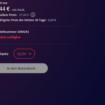
zt nur
44 €
inkl. MwSt.
ulärer Preis:
37,00 €
edrigster Preis der letzten 30 Tage:
5,85 €
tellnummer 1049293
Kürze verfügbar
iante
52/54
In den Warenkorb