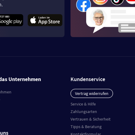
n.
das Unternehmen
Kundenservice
ehmen
Vertrag widerrufen
e
Service & Hilfe
Zahlungsarten
Vertrauen & Sicherheit
Tipps & Beratung
 uns
Kontaktformular