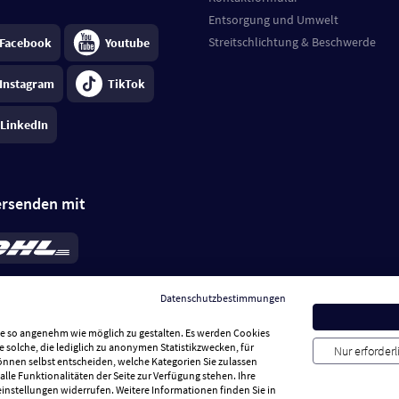
Entsorgung und Umwelt
Streitschlichtung & Beschwerde
Facebook
Youtube
Instagram
TikTok
LinkedIn
ersenden mit
rd 6,95 €
; bei Kühlware zzgl. 0,99 €
llung, insgesamt 7,94 €. Lieferzeit
3-
Datenschutzbestimmungen
.
Preise inkl. MwSt.
Sie so angenehm wie möglich zu gestalten. Es werden Cookies
e solche, die lediglich zu anonymen Statistikzwecken, für
Nur erforder
können selbst entscheiden, welche Kategorien Sie zulassen
alle Funktionalitäten der Seite zur Verfügung stehen. Ihre
einstellungen widerrufen. Weitere Informationen finden Sie in