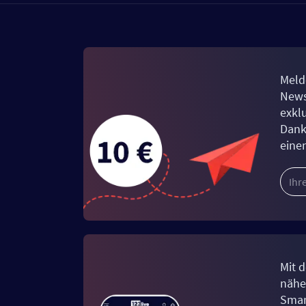
Meld
News
exkl
Dank
eine
Mit d
näher
Smar