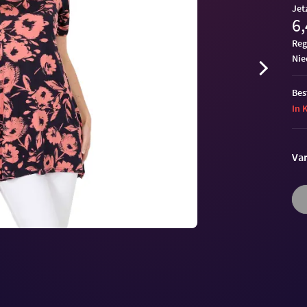
Jet
6,
Reg
ni
Bes
In 
Var