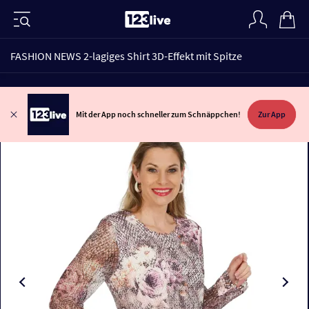
FASHION NEWS 2-lagiges Shirt 3D-Effekt mit Spitze
Mit der App noch schneller zum Schnäppchen!
Zur App