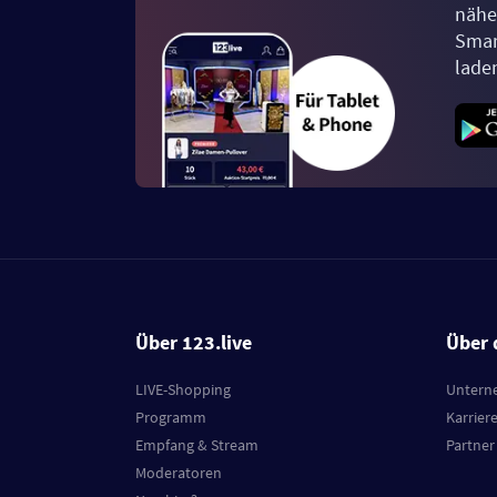
näher
Smar
lade
Über 123.live
Über 
LIVE-Shopping
Untern
Programm
Karrier
Empfang & Stream
Partner
Moderatoren