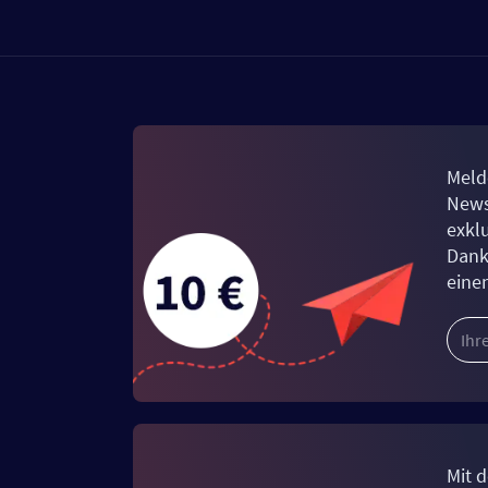
Meld
News
exkl
Dank
eine
Mit d