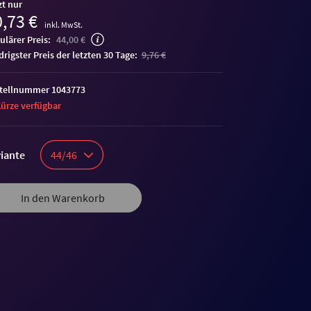
zt nur
,73 €
inkl. MwSt.
ulärer Preis:
44,00 €
edrigster Preis der letzten 30 Tage:
9,76 €
tellnummer 1043773
Kürze verfügbar
iante
44/46
In den Warenkorb