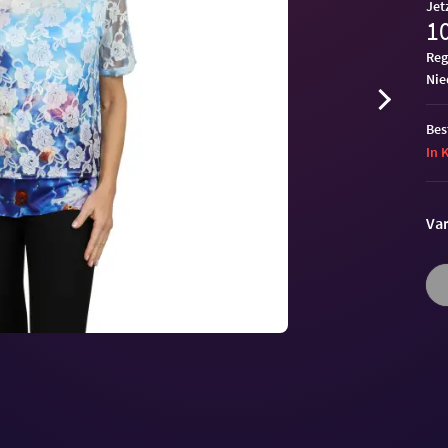
Jet
10
Reg
ni
Bes
In 
Var