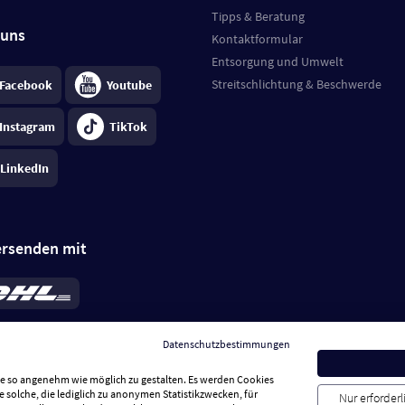
Tipps & Beratung
 uns
Kontaktformular
Entsorgung und Umwelt
Streitschlichtung & Beschwerde
Facebook
Youtube
Instagram
TikTok
LinkedIn
ersenden mit
rd 6,95 €
; bei Kühlware zzgl. 0,99 €
llung, insgesamt 7,94 €. Lieferzeit
3-
Datenschutzbestimmungen
.
Preise inkl. MwSt.
Sie so angenehm wie möglich zu gestalten. Es werden Cookies
e solche, die lediglich zu anonymen Statistikzwecken, für
Nur erforder