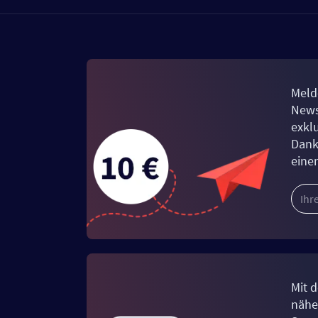
Meld
News
exkl
Dank
eine
Mit d
näher