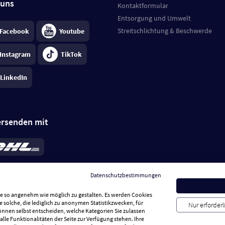
 uns
Kontaktformular
Entsorgung und Umwelt
Streitschlichtung & Beschwerde
Facebook
Youtube
Instagram
TikTok
LinkedIn
ersenden mit
rd 6,95 €
; bei Kühlware zzgl. 0,99 €
llung, insgesamt 7,94 €. Lieferzeit
3-
Datenschutzbestimmungen
.
Preise inkl. MwSt.
Sie so angenehm wie möglich zu gestalten. Es werden Cookies
e solche, die lediglich zu anonymen Statistikzwecken, für
Nur erforder
können selbst entscheiden, welche Kategorien Sie zulassen
alle Funktionalitäten der Seite zur Verfügung stehen. Ihre