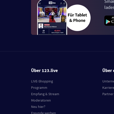
Smar
lade
Über 123.live
Über 
LIVE-Shopping
Untern
Programm
Karrier
Empfang & Stream
Partner
Moderatoren
Neu hier?
Freunde werben