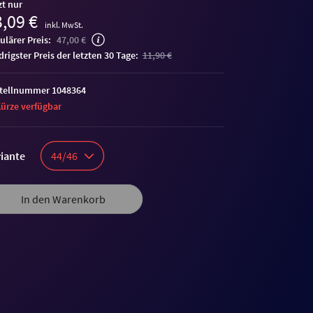
zt nur
,09 €
inkl. MwSt.
ulärer Preis:
47,00 €
edrigster Preis der letzten 30 Tage:
11,90 €
tellnummer 1048364
Kürze verfügbar
iante
44/46
In den Warenkorb