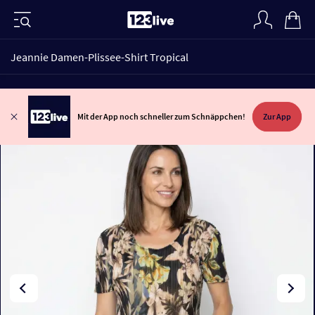
Jeannie Damen-Plissee-Shirt Tropical
Mit der App noch schneller zum Schnäppchen!
Zur App