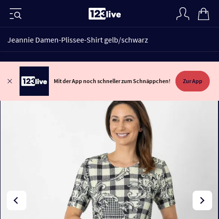
Jeannie Damen-Plissee-Shirt gelb/schwarz
Mit der App noch schneller zum Schnäppchen!
Zur App