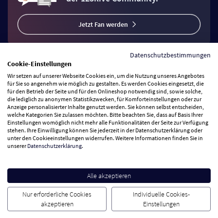
Jetzt Fan werden
Datenschutzbestimmungen
Cookie-Einstellungen
Wir setzen auf unserer Webseite Cookies ein, um die Nutzung unseres Angebotes
Vertrag widerrufen
für Sie so angenehm wie möglich zu gestalten. Es werden Cookies eingesetzt, die
für den Betrieb der Seite und für den Onlineshop notwendig sind, sowie solche,
die lediglich zu anonymen Statistikzwecken, für Komforteinstellungen oder zur
Anzeige personalisierter Inhalte genutzt werden. Sie können selbst entscheiden,
Zahlungsarten
welche Kategorien Sie zulassen möchten. Bitte beachten Sie, dass auf Basis Ihrer
Einstellungen womöglich nicht mehr alle Funktionalitäten der Seite zur Verfügung
stehen. Ihre Einwilligung können Sie jederzeit in der Datenschutzerklärung oder
Wir versenden mit
unter den Cookieeinstellungen widerrufen. Weitere Informationen finden Sie in
unserer
Datenschutzerklärung
.
Service Hotline
Alle akzeptieren
Besuchen Sie uns
Nur erforderliche Cookies
Individuelle Cookies-
akzeptieren
Einstellungen
Cookie Einstellungen
AGB
Datenschutz
Impressum