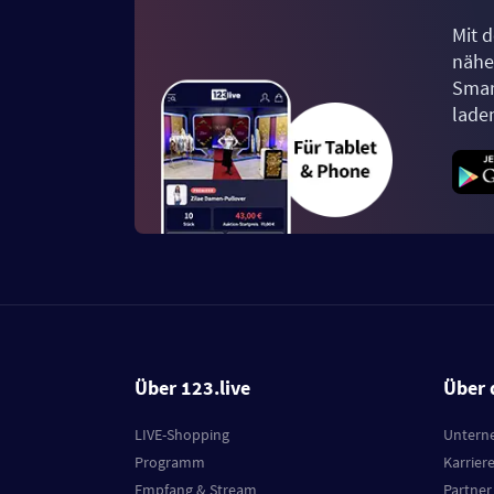
Mit d
näher
Smar
lade
Über 123.live
Über 
LIVE-Shopping
Untern
Programm
Karrier
Empfang & Stream
Partner