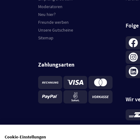
Moderatoren
Neu hier?
Freunde werben
Folge
Unsere Gutscheine
Sitemap
Zahlungsarten
Wir v
*
Standa
je Beste
Cookie-Einstellungen
5 Tage