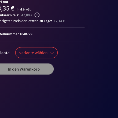
zt nur
,35 €
inkl. MwSt.
ulärer Preis:
47,00 €
edrigster Preis der letzten 30 Tage:
12,14 €
tellnummer 1048729
iante
Variante wählen
In den Warenkorb