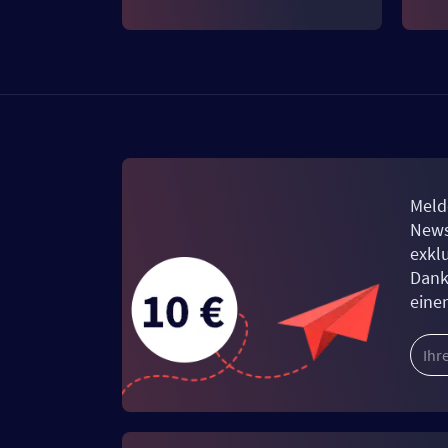
Meld
News
exkl
Dank
eine