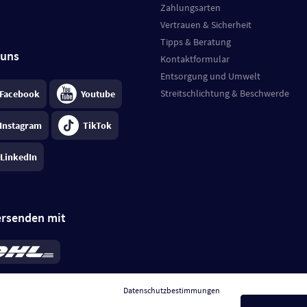
Zahlungsarten
Vertrauen & Sicherheit
Tipps & Beratung
 uns
Kontaktformular
Entsorgung und Umwelt
Streitschlichtung & Beschwerde
Facebook
Youtube
Instagram
TikTok
LinkedIn
ersenden mit
rd 6,95 €
; bei Kühlware zzgl. 0,99 €
llung, insgesamt 7,94 €. Lieferzeit
3-
Datenschutzbestimmungen
.
Preise inkl. MwSt.