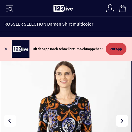
RÖSSLER SELECTION Damen Shirt multicolor
Mit der App noch schneller zum Schnäppchen!
Zur App