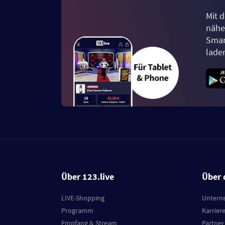
Mit d
näher
Smar
lade
Über 123.live
Über 
LIVE-Shopping
Untern
Programm
Karrier
Empfang & Stream
Partner