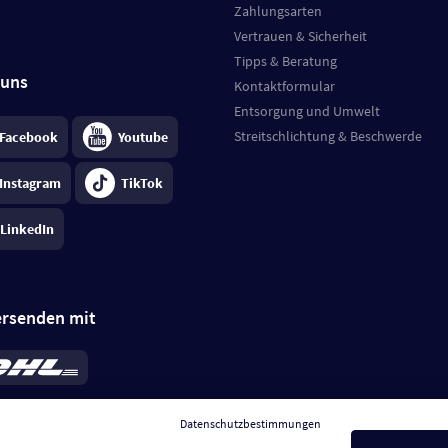
Zahlungsarten
Vertrauen & Sicherheit
Tipps & Beratung
 uns
Kontaktformular
Entsorgung und Umwelt
Streitschlichtung & Beschwerde
Facebook
Youtube
Instagram
TikTok
LinkedIn
ersenden mit
rd 6,95 €
; bei Kühlware zzgl. 0,99 €
llung, insgesamt 7,94 €. Lieferzeit
3-
Datenschutzbestimmungen
.
Preise inkl. MwSt.