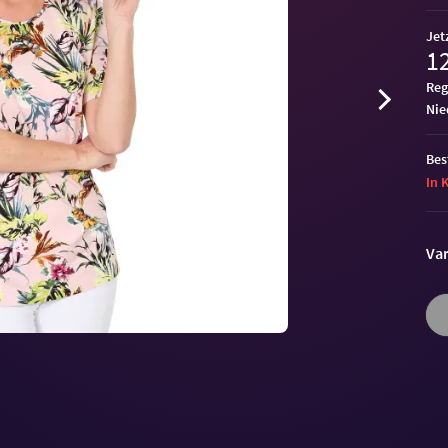
Jet
12
Reg
ni
Bes
In 
Var