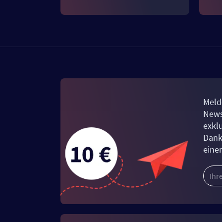
Meld
News
exkl
Dank
eine