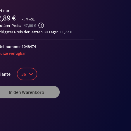
zt nur
,89 €
inkl. MwSt.
ulärer Preis:
47,00 €
edrigster Preis der letzten 30 Tage:
11,72 €
tellnummer 1048474
Kürze verfügbar
iante
36
In den Warenkorb