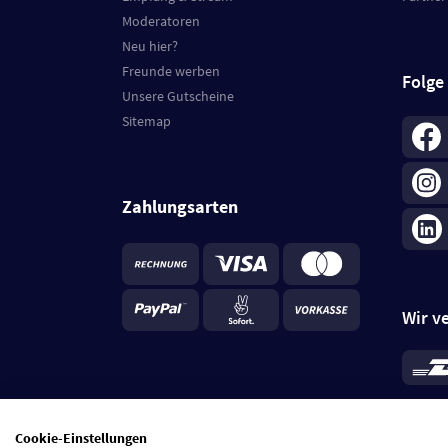
Moderatoren
Neu hier?
Freunde werben
Folge
Unsere Gutscheine
Sitemap
Zahlungsarten
Wir v
*
Standa
je Beste
Cookie-Einstellungen
5 Tage