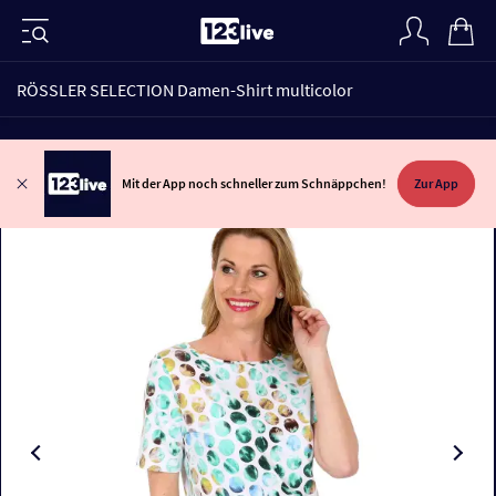
RÖSSLER SELECTION Damen-Shirt multicolor
Mit der App noch schneller zum Schnäppchen!
Zur App