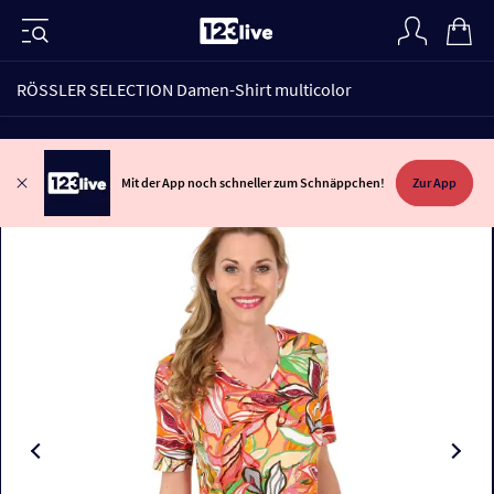
RÖSSLER SELECTION Damen-Shirt multicolor
Mit der App noch schneller zum Schnäppchen!
Zur App