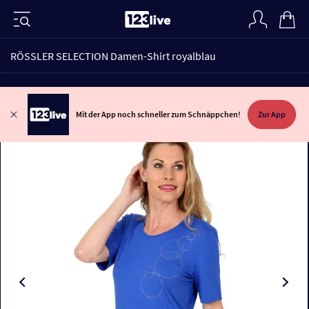
RÖSSLER SELECTION Damen-Shirt royalblau
Mit der App noch schneller zum Schnäppchen!
Zur App