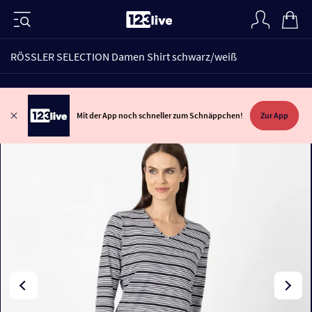
RÖSSLER SELECTION Damen Shirt schwarz/weiß
Mit der App noch schneller zum Schnäppchen!
Zur App