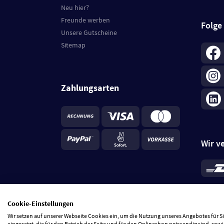
Neu hier?
Freunde werben
Folge
Unsere Gutscheine
Sitemap
Zahlungsarten
Wir v
*
Standa
je Beste
Cookie-Einstellungen
5 Tage
Wir setzen auf unserer Webseite Cookies ein, um die Nutzung unseres Angebotes für 
eingesetzt, die für den Betrieb der Seite und für den Onlineshop notwendig sind, sowi