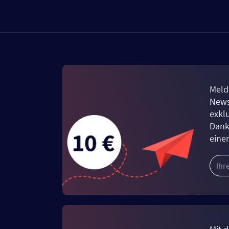
Meld
News
exkl
Dank
eine