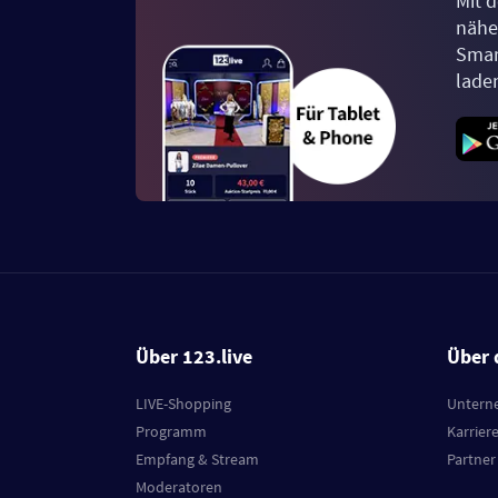
Mit d
näher
Smar
lade
Über 123.live
Über 
LIVE-Shopping
Untern
Programm
Karrier
Empfang & Stream
Partner
Moderatoren