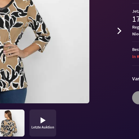
Jet
17
Reg
ni
Bes
In 
Var
Letzte Auktion