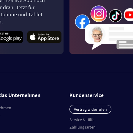
er 123.live App noch
 dran: Jetzt für
tphone und Tablet
n.
das Unternehmen
Kundenservice
ehmen
Vertrag widerrufen
e
Service & Hilfe
Zahlungsarten