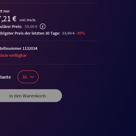
zt nur
,21 €
inkl. MwSt.
ulärer Preis:
59,00 €
edrigster Preis der letzten 30 Tage:
33,99 €
-49%
tellnummer 1132034
Kürze verfügbar
iante
36
In den Warenkorb