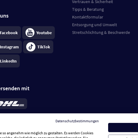
Vertrauen & Sicherheit
Tipps & Beratung
 uns
Kontaktformular
Entsorgung und Umwelt
Streitschlichtung & Beschwerde
Facebook
Youtube
Instagram
TikTok
LinkedIn
ersenden mit
rd 6,95 €
; bei Kühlware zzgl. 0,99 €
llung, insgesamt 7,94 €. Lieferzeit
3-
Datenschutzbestimmungen
.
Preise inkl. MwSt.
Sie so angenehm wie möglich zu gestalten. Es werden Cookies
e solche, die lediglich zu anonymen Statistikzwecken, für