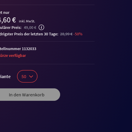
zt nur
,60 €
inkl. MwSt.
ulärer Preis:
49,00 €
edrigster Preis der letzten 30 Tage:
28,99 €
-50%
tellnummer 1132033
Kürze verfügbar
iante
50
In den Warenkorb