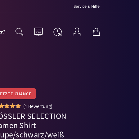
Service & Hilfe
er?
LETZTE CHANCE
(
1 Bewertung
)
ÖSSLER SELECTION
amen Shirt
aupe/schwarz/weiß