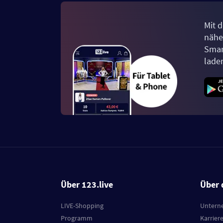
Mit d
näher
Smar
lade
Über 123.live
Über 
LIVE-Shopping
Untern
Programm
Karrier