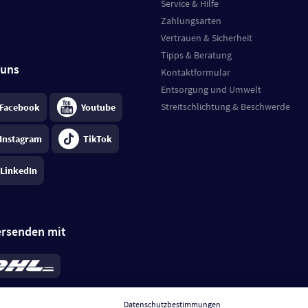
Service & Hilfe
Zahlungsarten
Vertrauen & Sicherheit
Tipps & Beratung
 uns
Kontaktformular
Entsorgung und Umwelt
Streitschlichtung & Beschwerde
Facebook
Youtube
Instagram
TikTok
LinkedIn
ersenden mit
rd 6,95 €
; bei Kühlware zzgl. 0,99 €
llung, insgesamt 7,94 €. Lieferzeit
3-
Datenschutzbestimmungen