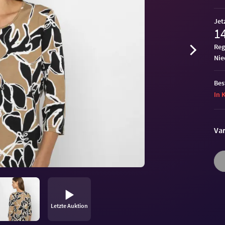
Jet
14
Reg
ni
Bes
In 
Var
Letzte Auktion