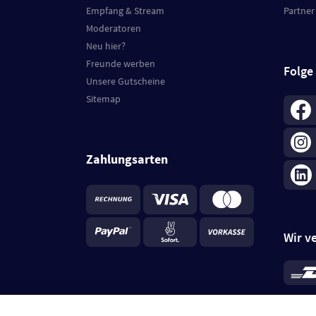
Empfang & Stream
Partner
Moderatoren
Neu hier?
Freunde werben
Folge
Unsere Gutscheine
Sitemap
Zahlungsarten
Wir v
*
Standa
je Beste