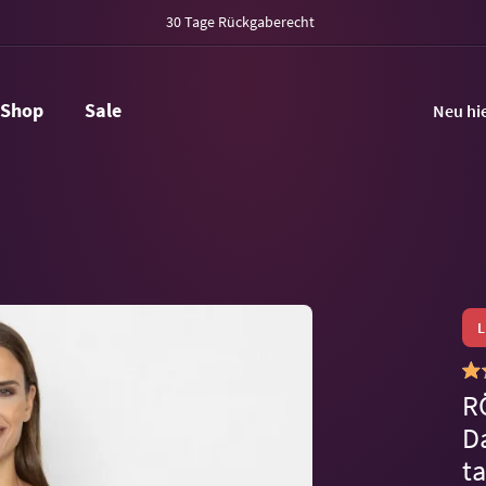
30 Tage Rückgaberecht
Shop
Sale
Neu hi
R
D
t