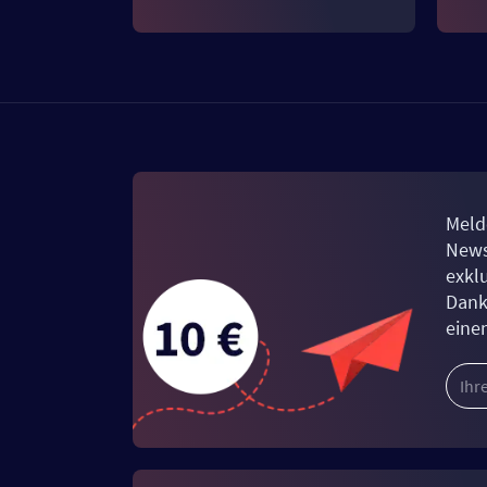
Meld
News
exkl
Dank
eine