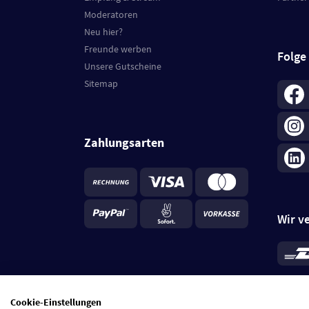
Moderatoren
Neu hier?
Freunde werben
Folge
Unsere Gutscheine
Sitemap
Zahlungsarten
Wir v
*
Standa
je Beste
Cookie-Einstellungen
5 Tage