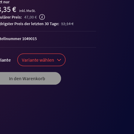
zt nur
,35 €
inkl. MwSt.
ulärer Preis:
47,00 €
edrigster Preis der letzten 30 Tage:
12,14 €
tellnummer 1049015
iante
Variante wählen
In den Warenkorb