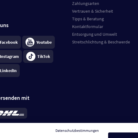
Zahlungsarten
Vertrauen & Sicherheit
Tipps & Beratung
 uns
Kontaktformular
Entsorgung und Umwelt
Streitschlichtung & Beschwerde
Facebook
Youtube
Instagram
TikTok
LinkedIn
ersenden mit
rd 6,95 €
; bei Kühlware zzgl. 0,99 €
llung, insgesamt 7,94 €. Lieferzeit
3-
Datenschutzbestimmungen
.
Preise inkl. MwSt.