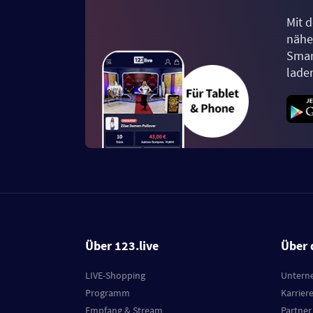
Mit d
näher
Smar
lade
Über 123.live
Über 
LIVE-Shopping
Untern
Programm
Karrier
Empfang & Stream
Partner