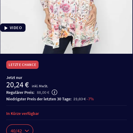
VIDEO
LETZTE CHANCE
Jetzt nur
20,24 €
inkl. MwSt.
Regulärer Preis:
88,00 €
niedrigster Preis der letzten 30 Tage:
21,83 €
-7%
In Kürze verfügbar
40/42