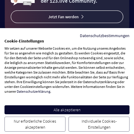
der 123.live Community.
Jetzt Fan werden
Datenschutzbestimmungen
Cookie-Einstellungen
Wir setzen auf unserer Webseite Cookies ein, um die Nutzung unseres Angebotes
Vertrag widerrufen
für Sie so angenehm wie möglich zu gestalten. Es werden Cookies eingesetzt, die
für den Betrieb der Seite und für den Onlineshop notwendig sind, sowie solche,
die lediglich zu anonymen Statistikzwecken, für Komforteinstellungen oder zur
Anzeige personalisierter Inhalte genutzt werden. Sie können selbst entscheiden,
Zahlungsarten
welche Kategorien Sie zulassen möchten. Bitte beachten Sie, dass auf Basis Ihrer
Einstellungen womöglich nicht mehr alle Funktionalitäten der Seite zur Verfügung
stehen. Ihre Einwilligung können Sie jederzeit in der Datenschutzerklärung oder
Wir versenden mit
unter den Cookieeinstellungen widerrufen. Weitere Informationen finden Sie in
unserer
Datenschutzerklärung
.
Service Hotline
Alle akzeptieren
Besuchen Sie uns
Nur erforderliche Cookies
Individuelle Cookies-
akzeptieren
Einstellungen
Cookie Einstellungen
AGB
Datenschutz
Impressum