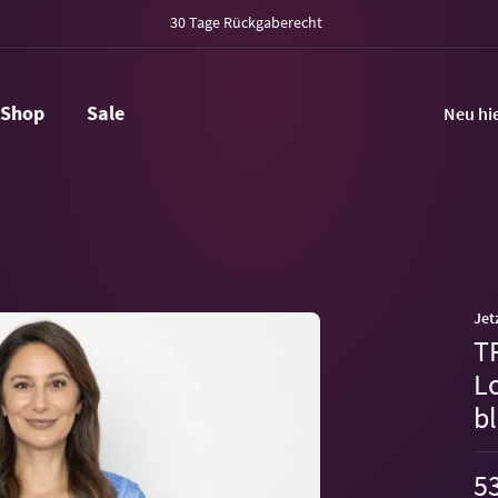
30 Tage Rückgaberecht
Shop
Sale
Neu hi
Jet
T
L
b
53