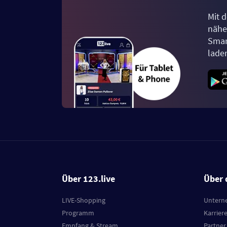
Mit d
näher
Smar
lade
Über 123.live
Über 
LIVE-Shopping
Untern
Programm
Karrier
Empfang & Stream
Partner