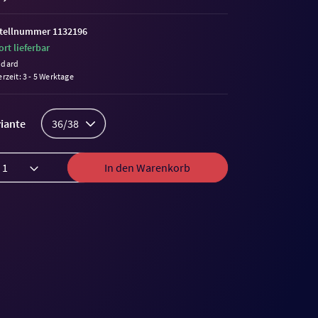
tellnummer 1132196
ort lieferbar
ndard
erzeit: 3 - 5 Werktage
iante
36/38
In den Warenkorb