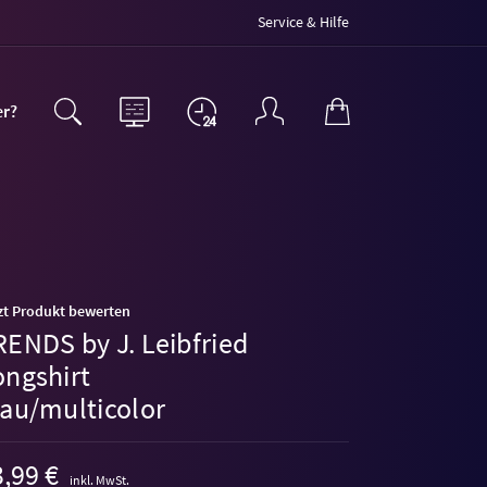
Service & Hilfe
er?
zt Produkt bewerten
RENDS by J. Leibfried
ongshirt
lau/multicolor
,99 €
inkl. MwSt.