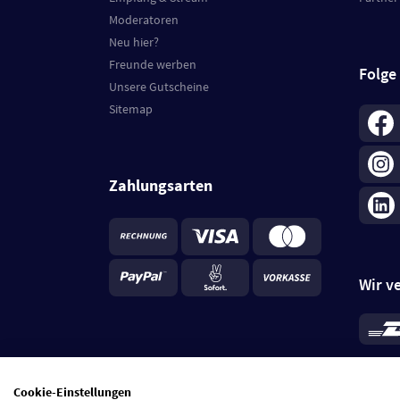
Moderatoren
Neu hier?
Freunde werben
Folge
Unsere Gutscheine
Sitemap
Zahlungsarten
Wir v
*
Standa
je Beste
Cookie-Einstellungen
5 Tage