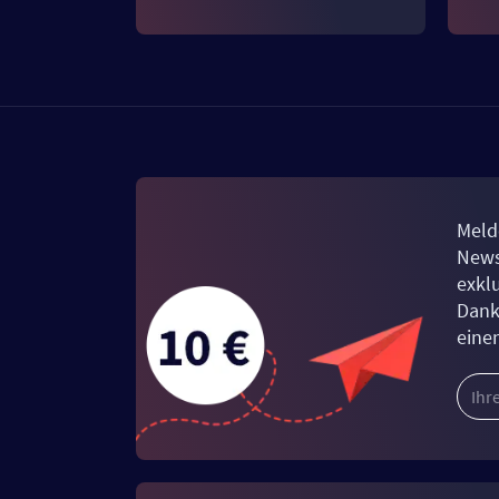
Meld
News
exkl
Dank
eine