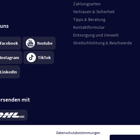
Zahlungsarten
Vertrauen & Sicherheit
Tipps & Beratung
 uns
Kontaktformular
Entsorgung und Umwelt
Streitschlichtung & Beschwerde
Facebook
Youtube
Instagram
TikTok
LinkedIn
ersenden mit
rd 6,95 €
; bei Kühlware zzgl. 0,99 €
llung, insgesamt 7,94 €. Lieferzeit
3-
Datenschutzbestimmungen
.
Preise inkl. MwSt.