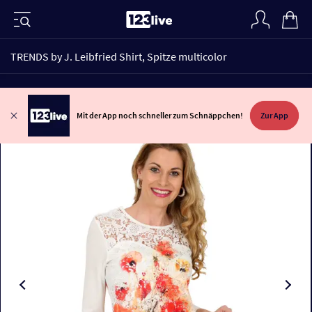
TRENDS by J. Leibfried Shirt, Spitze multicolor
Mit der App noch schneller zum Schnäppchen!
Zur App