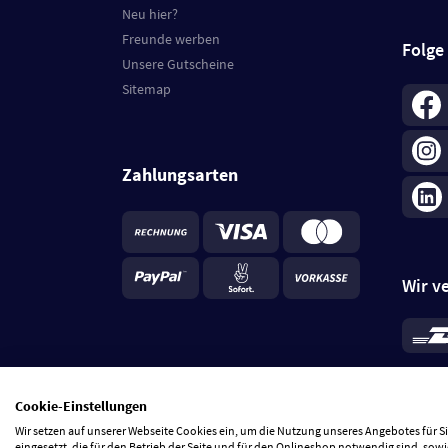
Neu hier?
Freunde werben
Folge
Unsere Gutscheine
Sitemap
Zahlungsarten
Wir v
*
Standa
je Beste
Cookie-Einstellungen
5 Tage
Wir setzen auf unserer Webseite Cookies ein, um die Nutzung unseres Angebotes für 
eingesetzt, die für den Betrieb der Seite und für den Onlineshop notwendig sind, sowi