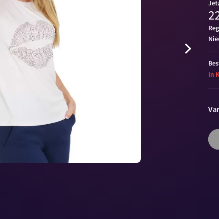
Jet
22
Reg
ni
Bes
In 
Var