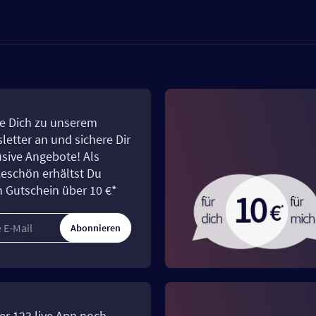
e Dich zu unserem
letter an und sichere Dir
usive Angebote! Als
eschön erhältst Du
n Gutschein über 10 €*
Abonnieren
er 123.live App noch