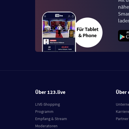
näher
Smar
lade
Über 123.live
Über 
LIVE-Shopping
Untern
Programm
Karrier
Empfang & Stream
Partner
Moderatoren