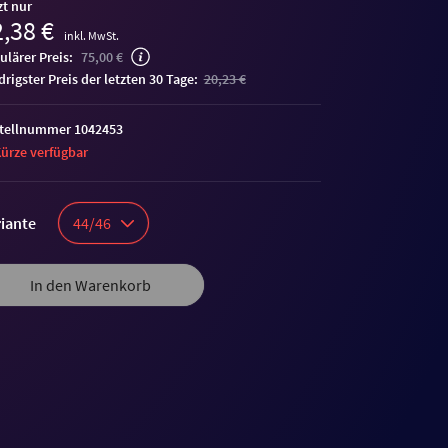
zt nur
,38 €
inkl. MwSt.
ulärer Preis:
75,00 €
edrigster Preis der letzten 30 Tage:
20,23 €
tellnummer 1042453
Kürze verfügbar
iante
44/46
In den Warenkorb