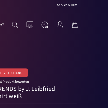
Service & Hilfe
er?
LETZTE CHANCE
zt Produkt bewerten
RENDS by J. Leibfried
hirt weiß