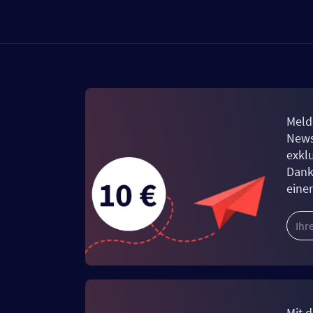
Meld
News
exkl
Dank
eine
Mit d