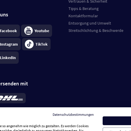
Vertrauen & Sicherheit
Tipps & Beratung
 uns
Kontaktformular
Entsorgung und Umwelt
Streitschlichtung & Beschwerde
Facebook
Youtube
Instagram
TikTok
LinkedIn
ersenden mit
rd 6,95 €
; bei Kühlware zzgl. 0,99 €
llung, insgesamt 7,94 €. Lieferzeit
3-
Datenschutzbestimmungen
.
Preise inkl. MwSt.
Sie so angenehm wie möglich zu gestalten. Es werden Cookies
e solche, die lediglich zu anonymen Statistikzwecken, für