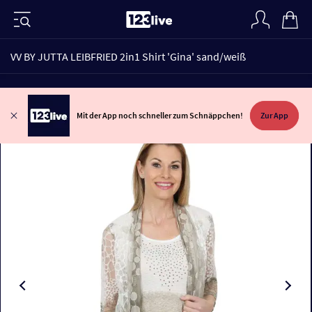
VV BY JUTTA LEIBFRIED 2in1 Shirt 'Gina' sand/weiß
Mit der App noch schneller zum Schnäppchen!
Zur App