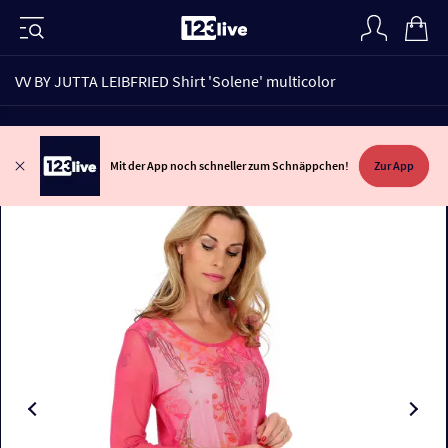
VV BY JUTTA LEIBFRIED Shirt 'Solene' multicolor
Mit der App noch schneller zum Schnäppchen!
Zur App