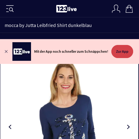
mocca by Jutta Leibfried Shirt dunkelblau
Mit der App noch schneller zum Schnäppchen!
Zur App