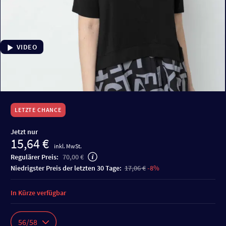
VIDEO
LETZTE CHANCE
Jetzt nur
15,64 €
inkl. MwSt.
Regulärer Preis:
70,00 €
niedrigster Preis der letzten 30 Tage:
17,06 €
-8%
In Kürze verfügbar
56/58