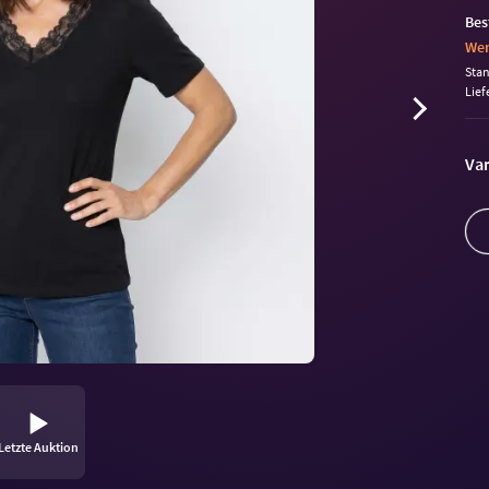
Bes
Wen
Sta
Lief
Var
Letzte Auktion