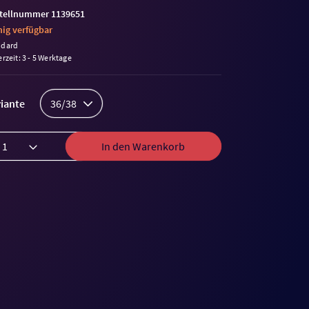
tellnummer 1139651
ig verfügbar
ndard
erzeit: 3 - 5 Werktage
iante
36/38
In den Warenkorb