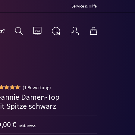
Service & Hilfe
er?
(
1 Bewertung
)
eannie Damen-Top
it Spitze schwarz
,00 €
inkl. MwSt.