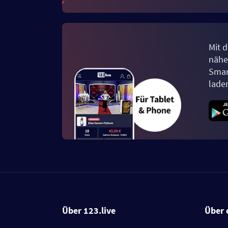
Mit d
näher
Smar
lade
Über 123.live
Über 