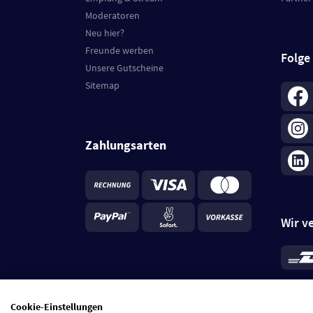
Moderatoren
Neu hier?
Freunde werben
Folge
Unsere Gutscheine
Sitemap
Zahlungsarten
Wir v
*
Standa
je Beste
Cookie-Einstellungen
5 Tage