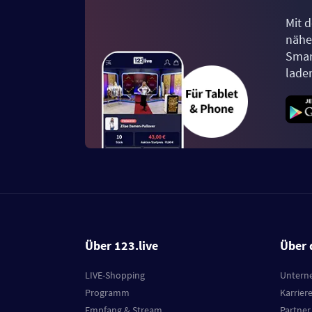
Mit d
näher
Smar
lade
Über 123.live
Über 
LIVE-Shopping
Untern
Programm
Karrier
Empfang & Stream
Partner