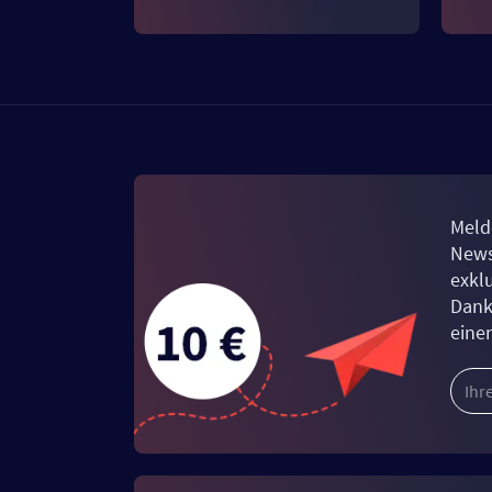
Meld
News
exkl
Dank
eine