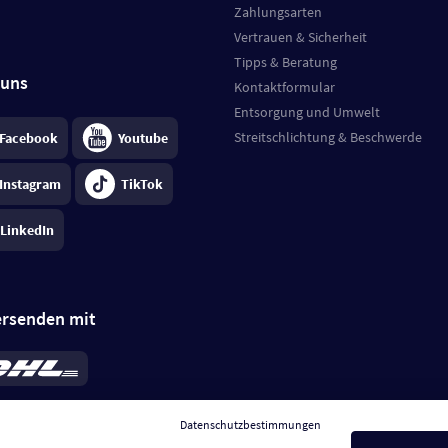
Zahlungsarten
Vertrauen & Sicherheit
Tipps & Beratung
 uns
Kontaktformular
Entsorgung und Umwelt
Streitschlichtung & Beschwerde
Facebook
Youtube
Instagram
TikTok
LinkedIn
ersenden mit
rd 6,95 €
; bei Kühlware zzgl. 0,99 €
llung, insgesamt 7,94 €. Lieferzeit
3-
Datenschutzbestimmungen
.
Preise inkl. MwSt.