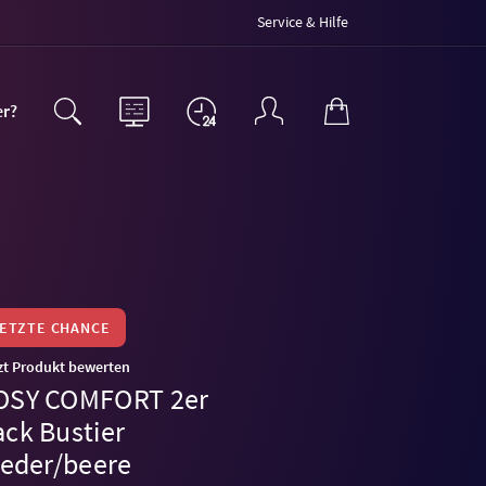
Service & Hilfe
er?
LETZTE CHANCE
zt Produkt bewerten
OSY COMFORT 2er
ack Bustier
ieder/beere