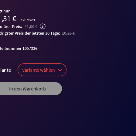
zt nur
,31 €
inkl. MwSt.
ulärer Preis:
41,00 €
edrigster Preis der letzten 30 Tage:
10,26 €
tellnummer 1057336
iante
Variante wählen
In den Warenkorb