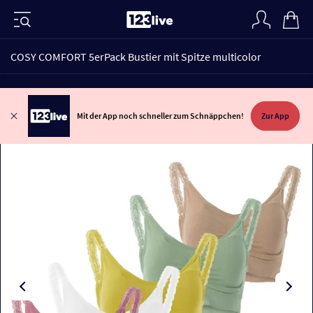
COSY COMFORT 5erPack Bustier mit Spitze multicolor
Mit der App noch schneller zum Schnäppchen!
Zur App