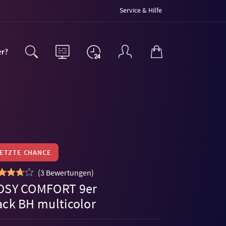
Service & Hilfe
er?
LETZTE CHANCE
(
3 Bewertungen
)
OSY COMFORT 9er
ack BH multicolor