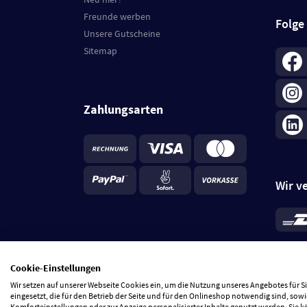
Freunde werben
Folge
Unsere Gutscheine
Sitemap
Zahlungsarten
Wir v
*
Standa
je Beste
Cookie-Einstellungen
5 Tage
Wir setzen auf unserer Webseite Cookies ein, um die Nutzung unseres Angebotes für 
eingesetzt, die für den Betrieb der Seite und für den Onlineshop notwendig sind, sowi
Komforteinstellungen oder zur Anzeige personalisierter Inhalte genutzt werden. Sie 