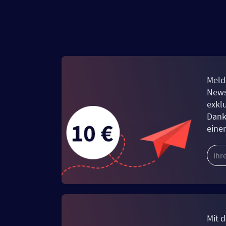
Meld
News
exkl
Dank
eine
Mit d