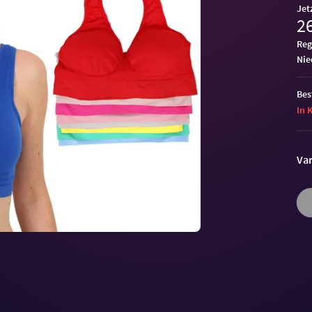
Jet
26
Reg
ni
Bes
In 
Var