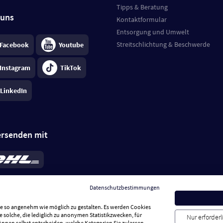
Tipps & Beratung
 uns
Kontaktformular
Entsorgung und Umwelt
Streitschlichtung & Beschwerde
Facebook
Youtube
Instagram
TikTok
LinkedIn
ersenden mit
rd 6,95 €
; bei Kühlware zzgl. 0,99 €
llung, insgesamt 7,94 €. Lieferzeit
3-
Datenschutzbestimmungen
.
Preise inkl. MwSt.
Sie so angenehm wie möglich zu gestalten. Es werden Cookies
e solche, die lediglich zu anonymen Statistikzwecken, für
Nur erforder
können selbst entscheiden, welche Kategorien Sie zulassen