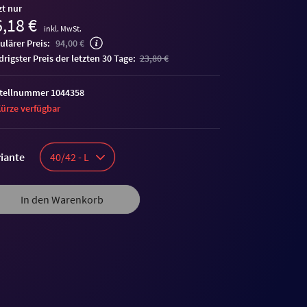
zt nur
,18 €
inkl. MwSt.
ulärer Preis:
94,00 €
edrigster Preis der letzten 30 Tage:
23,80 €
tellnummer 1044358
Kürze verfügbar
iante
40/42 - L
In den Warenkorb