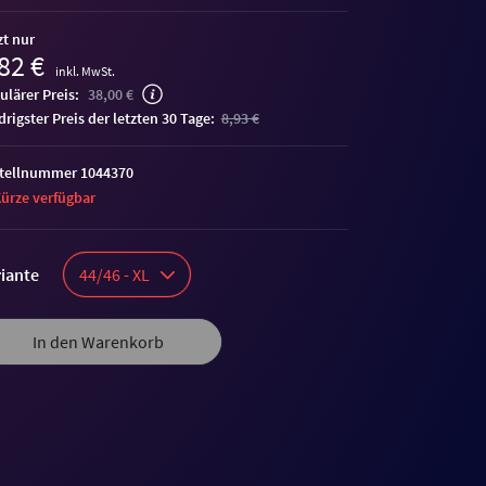
zt nur
82 €
inkl. MwSt.
ulärer Preis:
38,00 €
edrigster Preis der letzten 30 Tage:
8,93 €
tellnummer 1044370
Kürze verfügbar
iante
44/46 - XL
In den Warenkorb