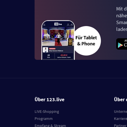
Mit d
näher
Smar
lade
Über 123.live
Über 
LIVE-Shopping
Untern
Programm
Karrier
Empfang & Stream
Partner