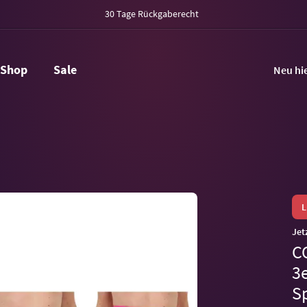
30 Tage Rückgaberecht
Shop
Sale
Neu hi
Jet
C
3e
S