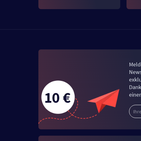
Meld
News
exkl
Dank
eine