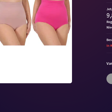
Jet
9,
Reg
ni
Bes
In 
Var