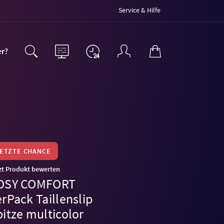
Service & Hilfe
er?
LETZTE CHANCE
zt Produkt bewerten
OSY COMFORT
rPack Taillenslip
pitze multicolor