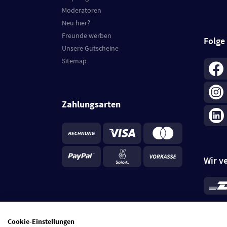
Moderatoren
Neu hier?
Freunde werben
Folge
Unsere Gutscheine
Sitemap
Zahlungsarten
Wir v
*
Standa
je Beste
Cookie-Einstellungen
5 Tage