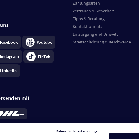
Zahlungsarten
Vertrauen & Sicherheit
Tipps & Beratung
 uns
Kontaktformular
Entsorgung und Umwelt
Streitschlichtung & Beschwerde
Facebook
Youtube
Instagram
TikTok
LinkedIn
ersenden mit
rd 6,95 €
; bei Kühlware zzgl. 0,99 €
llung, insgesamt 7,94 €. Lieferzeit
3-
Datenschutzbestimmungen
.
Preise inkl. MwSt.