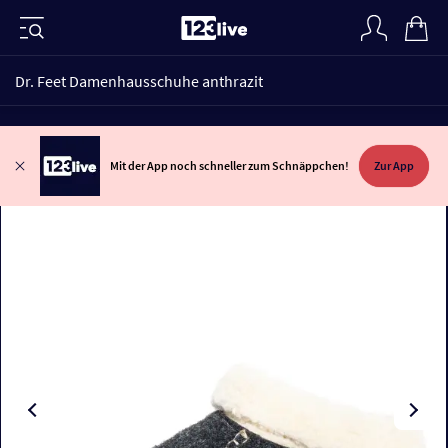
Dr. Feet Damenhausschuhe anthrazit
Mit der App noch schneller zum Schnäppchen!
Zur App