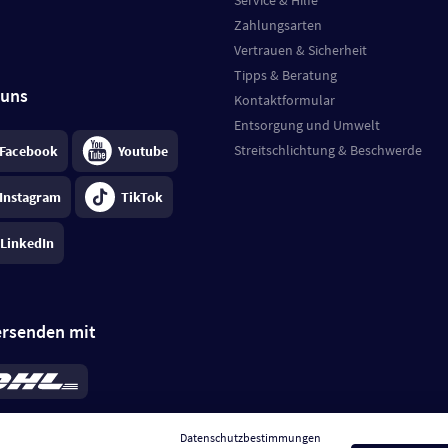
Service & Hilfe
Zahlungsarten
Vertrauen & Sicherheit
Tipps & Beratung
 uns
Kontaktformular
Entsorgung und Umwelt
Streitschlichtung & Beschwerde
Facebook
Youtube
Instagram
TikTok
LinkedIn
ersenden mit
rd 6,95 €
; bei Kühlware zzgl. 0,99 €
llung, insgesamt 7,94 €. Lieferzeit
3-
Datenschutzbestimmungen