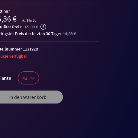
zt nur
,36 €
inkl. MwSt.
ulärer Preis:
69,00 €
edrigster Preis der letzten 30 Tage:
14,88 €
tellnummer 1131928
Kürze verfügbar
iante
42
In den Warenkorb