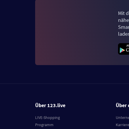
Mit d
näher
Smar
lade
Über 123.live
Über 
LIVE-Shopping
Untern
Programm
Karrier