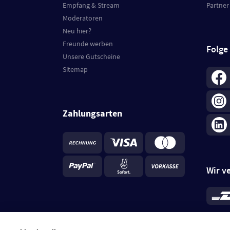
Empfang & Stream
Partner
Moderatoren
Neu hier?
Freunde werben
Folge
Unsere Gutscheine
Sitemap
Zahlungsarten
Wir v
*
Standa
je Beste