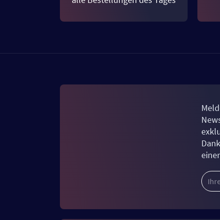
Meld
News
exkl
Dank
eine