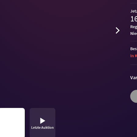
Jet
16
Reg
ni
Bes
In 
Var
Letzte Auktion