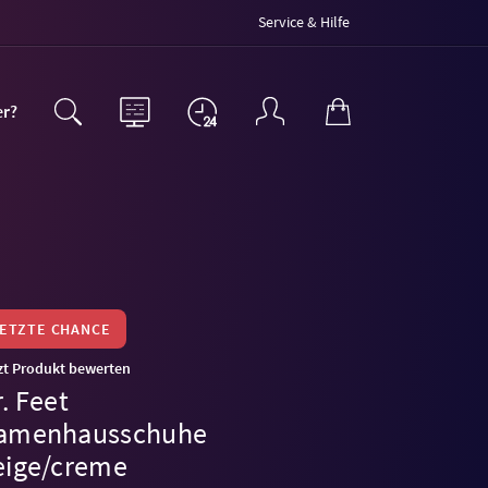
Service & Hilfe
er?
LETZTE CHANCE
zt Produkt bewerten
. Feet
amenhausschuhe
eige/creme