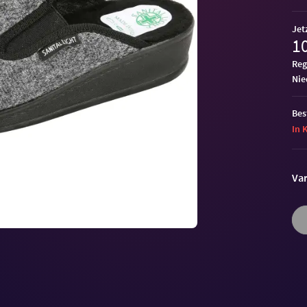
Jet
10
Reg
ni
Bes
In 
Var