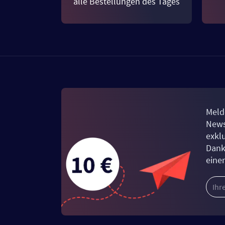
alle Bestellungen des Tages
Meld
News
exkl
Dank
eine