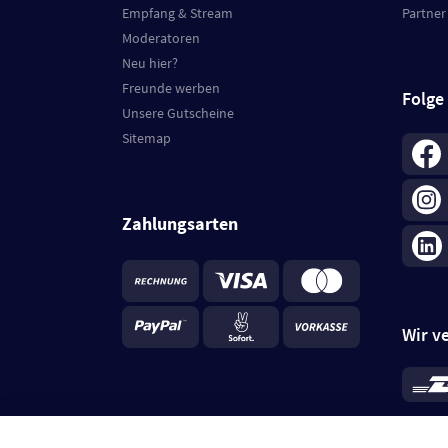
Empfang & Stream
Partner
Moderatoren
Neu hier?
Freunde werben
Folge
Unsere Gutscheine
Sitemap
Zahlungsarten
Wir v
*
Standa
je Beste