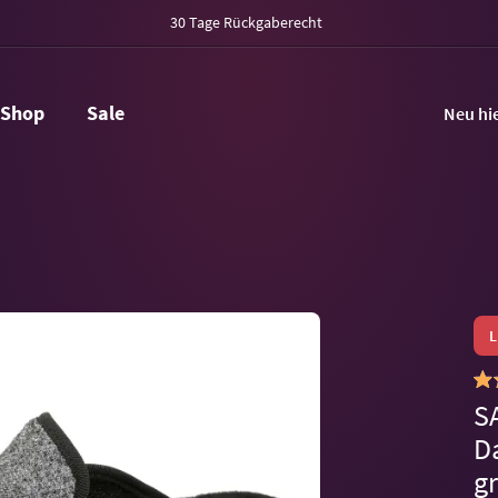
30 Tage Rückgaberecht
Shop
Sale
Neu hi
S
D
g