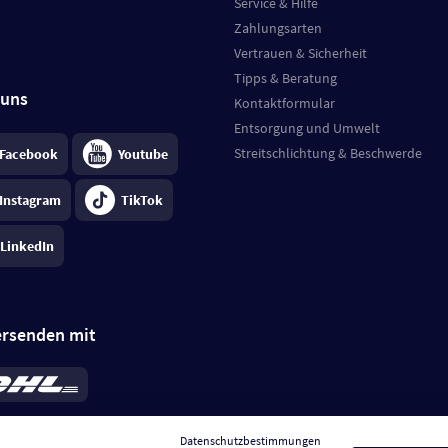
Service & Hilfe
Zahlungsarten
Vertrauen & Sicherheit
Tipps & Beratung
 uns
Kontaktformular
Entsorgung und Umwelt
Streitschlichtung & Beschwerde
Facebook
Youtube
Instagram
TikTok
LinkedIn
ersenden mit
rd 6,95 €
; bei Kühlware zzgl. 0,99 €
llung, insgesamt 7,94 €. Lieferzeit
3-
Datenschutzbestimmungen