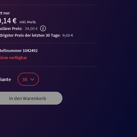
zt nur
,14 €
inkl. MwSt.
ulärer Preis:
34,00 €
edrigster Preis der letzten 30 Tage:
9,22 €
tellnummer 1042492
Kürze verfügbar
iante
38
In den Warenkorb