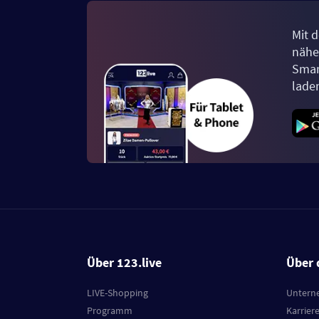
Mit d
näher
Smar
lade
Über 123.live
Über 
LIVE-Shopping
Untern
Programm
Karrier