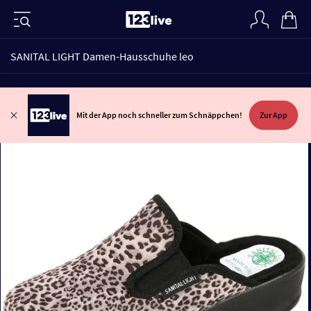
SANITAL LIGHT Damen-Hausschuhe leo
Mit der App noch schneller zum Schnäppchen!
Zur App