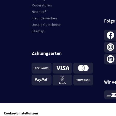
Moderatoren
Neu hier?
Freunde werben
Folge
Unsere Gutscheine
Sitemap
Zahlungsarten
Wir v
*
Standa
je Beste
Cookie-Einstellungen
5 Tage