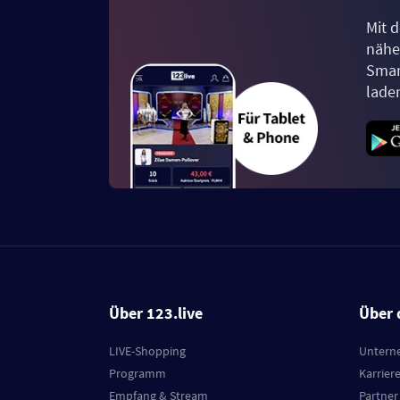
Mit d
näher
Smar
lade
Über 123.live
Über 
LIVE-Shopping
Untern
Programm
Karrier
Empfang & Stream
Partner