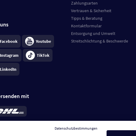
Zahlungsarten
Vertrauen & Sicherheit
Tipps & Beratung
 uns
Kontaktformular
Entsorgung und Umwelt
Streitschlichtung & Beschwerde
Facebook
Youtube
Instagram
TikTok
LinkedIn
ersenden mit
rd 6,95 €
; bei Kühlware zzgl. 0,99 €
llung, insgesamt 7,94 €. Lieferzeit
3-
Datenschutzbestimmungen
.
Preise inkl. MwSt.