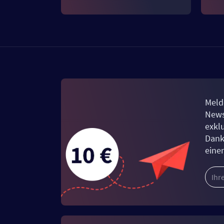
Meld
News
exkl
Dank
eine