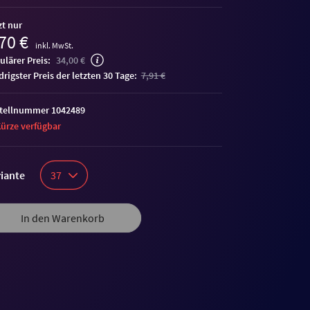
zt nur
70 €
inkl. MwSt.
ulärer Preis:
34,00 €
edrigster Preis der letzten 30 Tage:
7,91 €
tellnummer 1042489
Kürze verfügbar
iante
37
In den Warenkorb