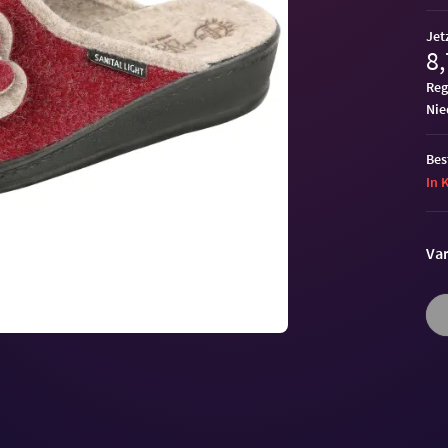
Jet
8,
Reg
ni
Bes
In 
Var